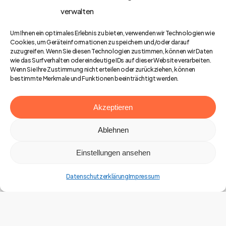
verwalten
Um Ihnen ein optimales Erlebnis zu bieten, verwenden wir Technologien wie
Cookies, um Geräteinformationen zu speichern und/oder darauf
zuzugreifen. Wenn Sie diesen Technologien zustimmen, können wir Daten
wie das Surfverhalten oder eindeutige IDs auf dieser Website verarbeiten.
Wenn Sie Ihre Zustimmung nicht erteilen oder zurückziehen, können
bestimmte Merkmale und Funktionen beeinträchtigt werden.
Akzeptieren
Ablehnen
Einstellungen ansehen
Datenschutzerklärung
Impressum