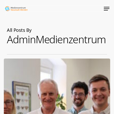
Skip
Men
to
Close
main
Menu
content
All Posts By
AdminMedienzentrum